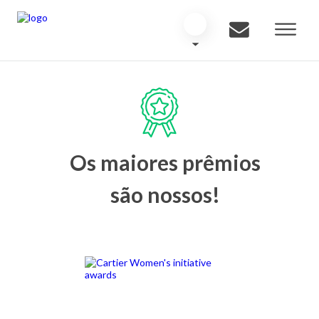
Os maiores prêmios
são nossos!