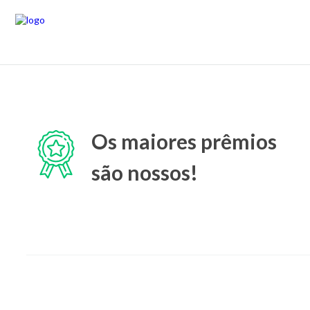
Os maiores prêmios
são nossos!