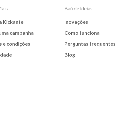
Mais
Baú de ideias
a Kickante
Inovações
 uma campanha
Como funciona
 e condições
Perguntas frequentes
idade
Blog