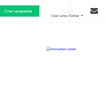
Criar campanha
Criar conta / Entrar