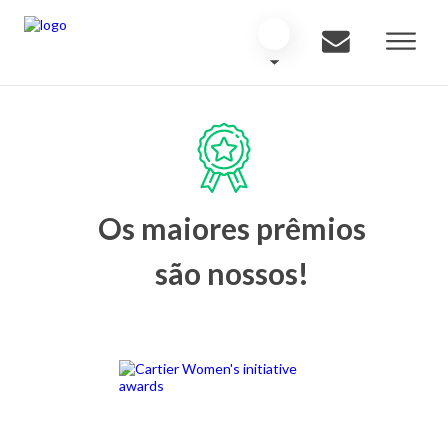
Os maiores prêmios
são nossos!