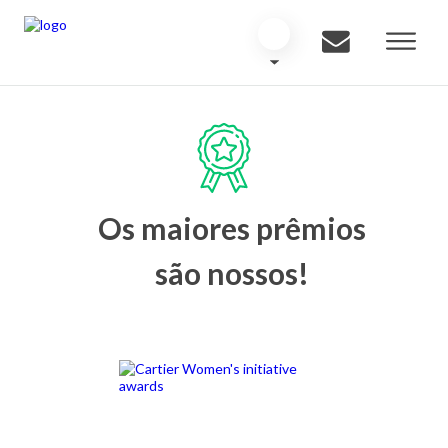
Os maiores prêmios
são nossos!