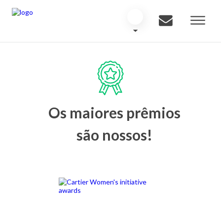
Os maiores prêmios
são nossos!