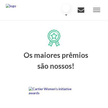
Os maiores prêmios
são nossos!