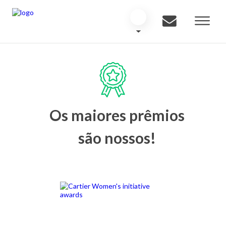
Os maiores prêmios
são nossos!