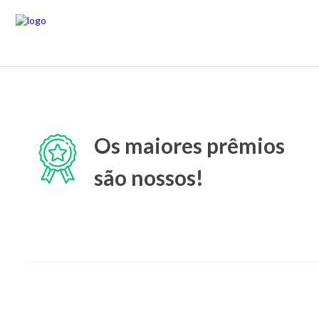
Os maiores prêmios
são nossos!