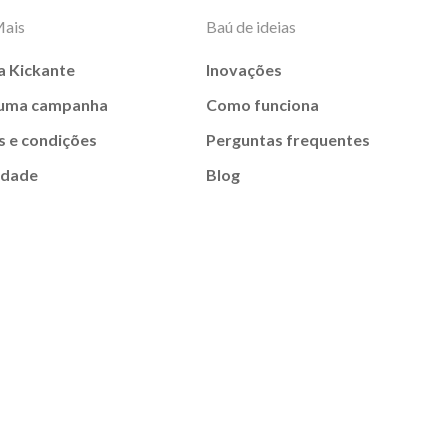
Mais
Baú de ideias
a Kickante
Inovações
 uma campanha
Como funciona
 e condições
Perguntas frequentes
idade
Blog