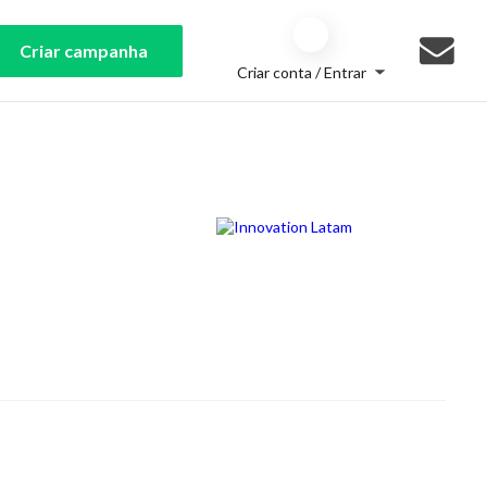
Criar campanha
Criar conta / Entrar