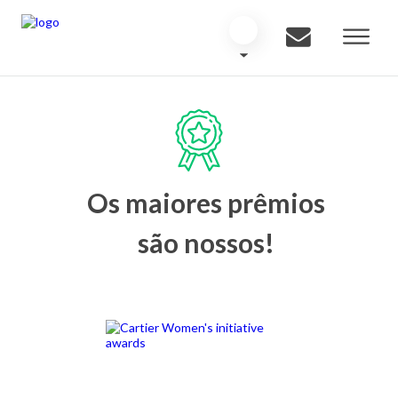
Os maiores prêmios
são nossos!