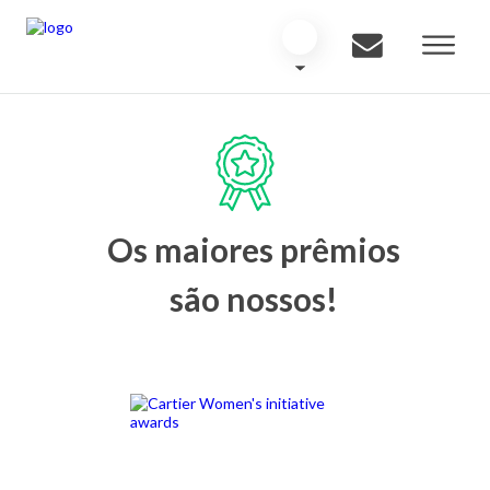
Os maiores prêmios
são nossos!