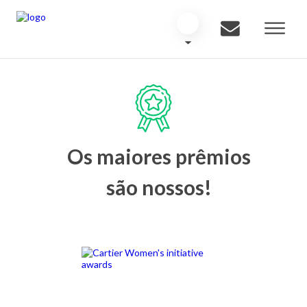
Os maiores prêmios
são nossos!