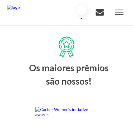
Os maiores prêmios
são nossos!