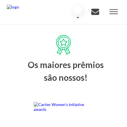
Os maiores prêmios
são nossos!