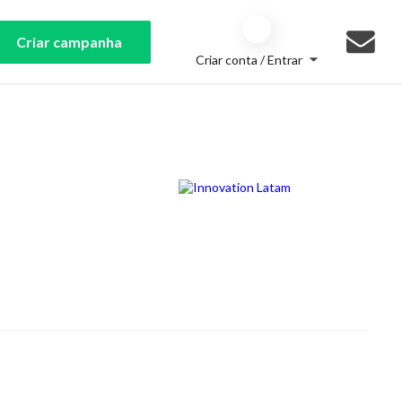
Criar campanha
Criar conta / Entrar