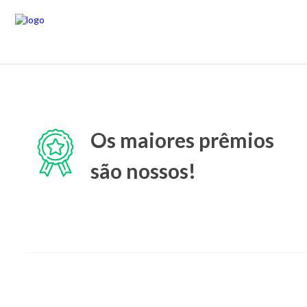
Os maiores prêmios
são nossos!