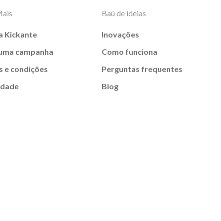
Mais
Baú de ideias
a Kickante
Inovações
 uma campanha
Como funciona
 e condições
Perguntas frequentes
idade
Blog