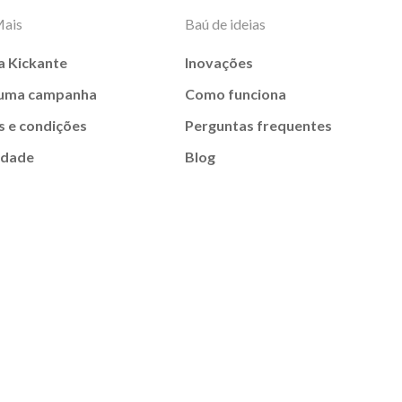
Mais
Baú de ideias
a Kickante
Inovações
 uma campanha
Como funciona
 e condições
Perguntas frequentes
idade
Blog