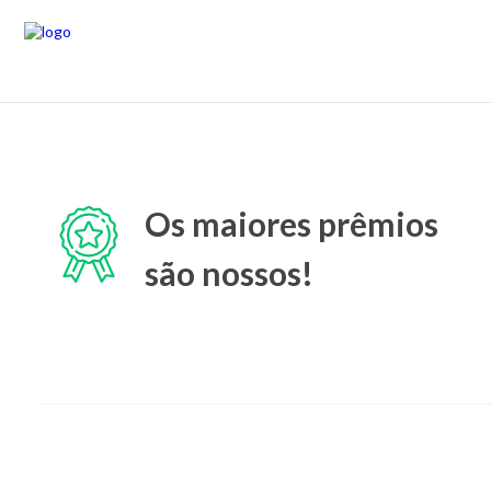
Os maiores prêmios
são nossos!