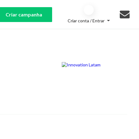
Criar campanha
Criar conta / Entrar