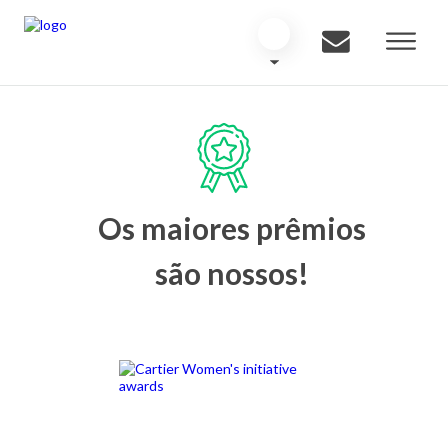
Os maiores prêmios
são nossos!