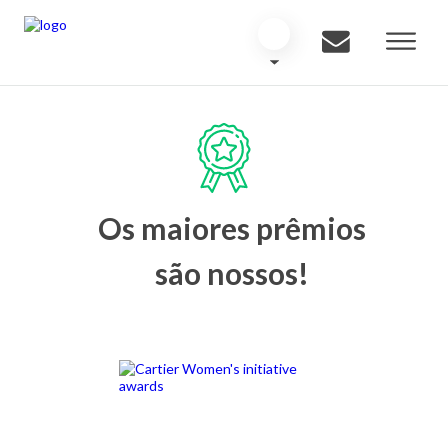
Os maiores prêmios
são nossos!