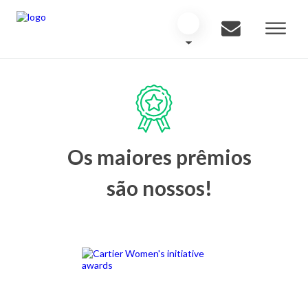
Os maiores prêmios
são nossos!