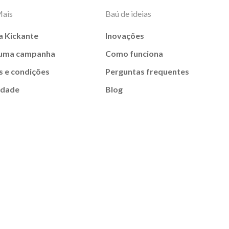
Mais
Baú de ideias
a Kickante
Inovações
 uma campanha
Como funciona
 e condições
Perguntas frequentes
idade
Blog