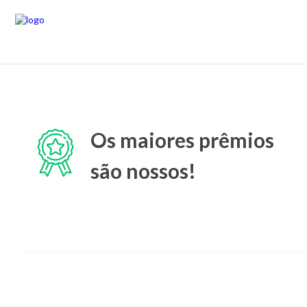
Os maiores prêmios
são nossos!