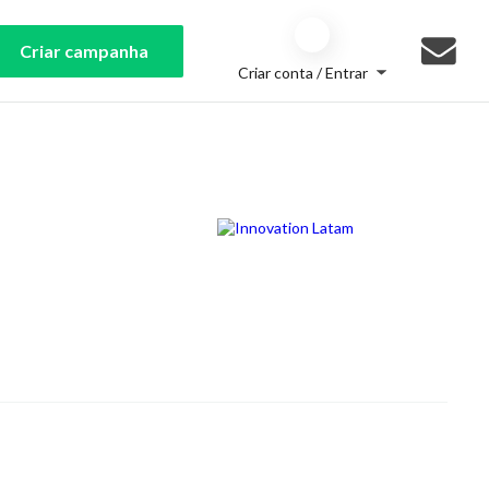
Criar campanha
Criar conta / Entrar