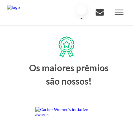
Os maiores prêmios
são nossos!