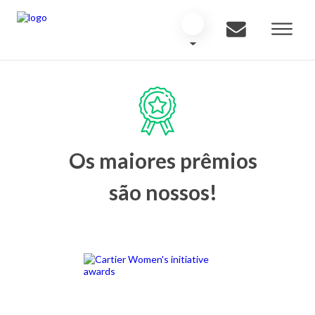
Os maiores prêmios
são nossos!