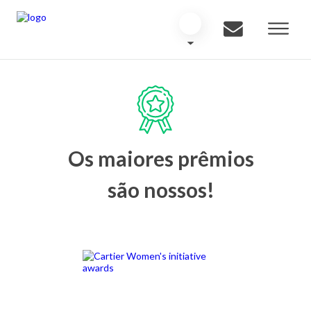
Os maiores prêmios
são nossos!