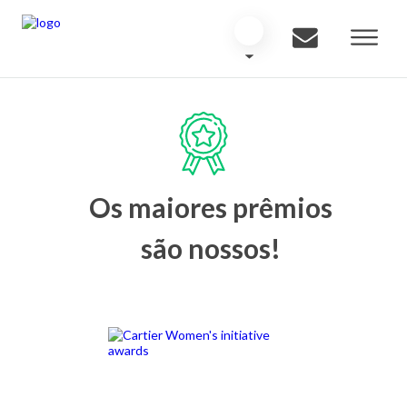
Os maiores prêmios
são nossos!