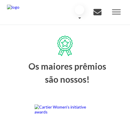
Os maiores prêmios
são nossos!