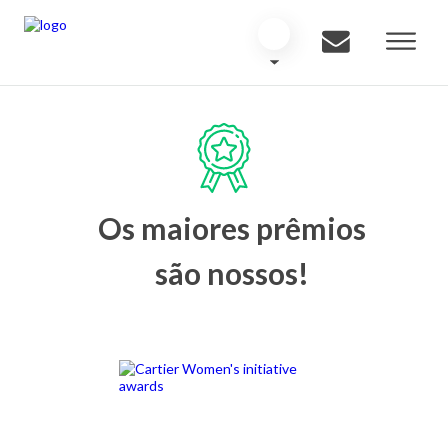
Os maiores prêmios
são nossos!