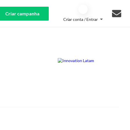
Criar campanha
Criar conta / Entrar