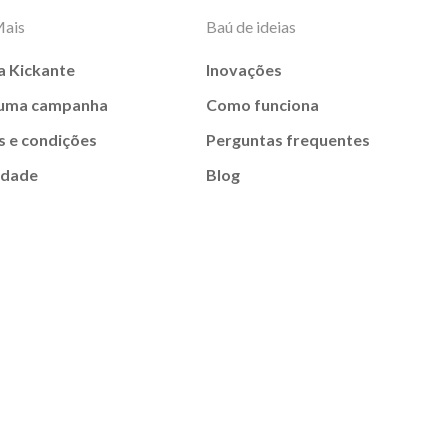
Mais
Baú de ideias
a Kickante
Inovações
 uma campanha
Como funciona
 e condições
Perguntas frequentes
idade
Blog