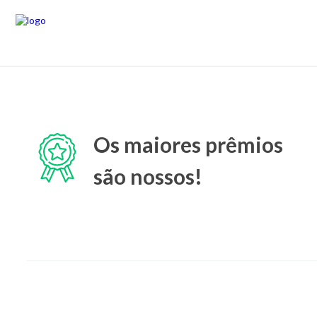
Os maiores prêmios
são nossos!