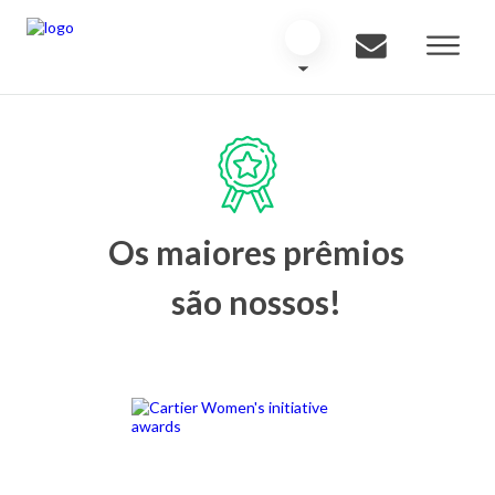
Os maiores prêmios
são nossos!