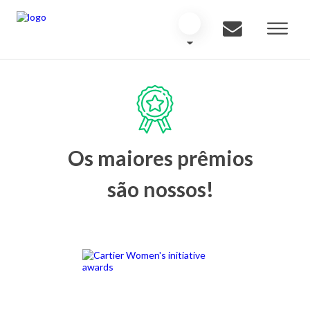
Os maiores prêmios
são nossos!