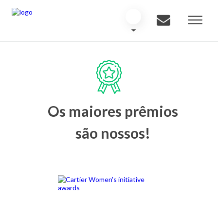
Os maiores prêmios
são nossos!