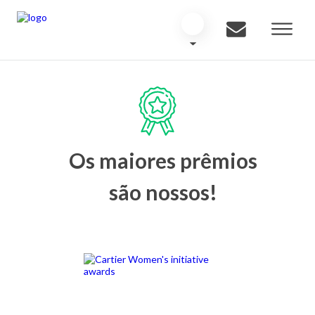
Os maiores prêmios
são nossos!