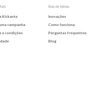
Mais
Baú de ideias
a Kickante
Inovações
 uma campanha
Como funciona
 e condições
Perguntas frequentes
idade
Blog