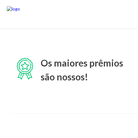
Os maiores prêmios
são nossos!