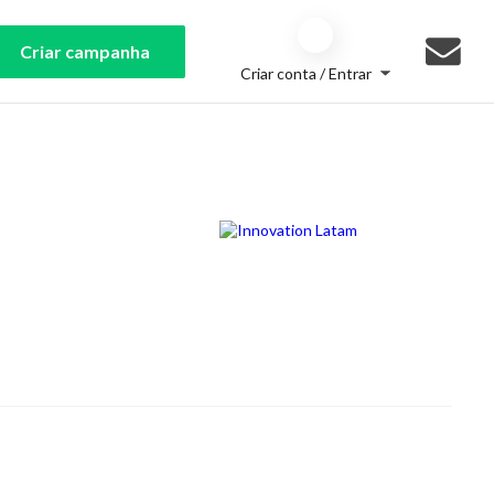
Criar campanha
Criar conta / Entrar