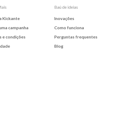
Mais
Baú de ideias
a Kickante
Inovações
 uma campanha
Como funciona
 e condições
Perguntas frequentes
idade
Blog