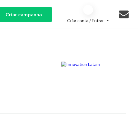
Criar campanha
Criar conta / Entrar