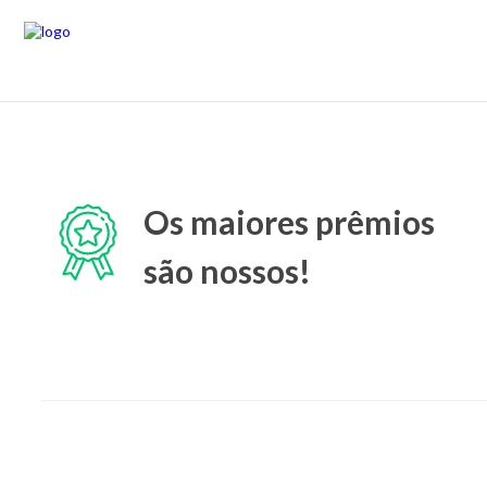
Os maiores prêmios
são nossos!