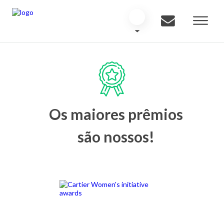
Os maiores prêmios
são nossos!