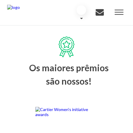
Os maiores prêmios
são nossos!