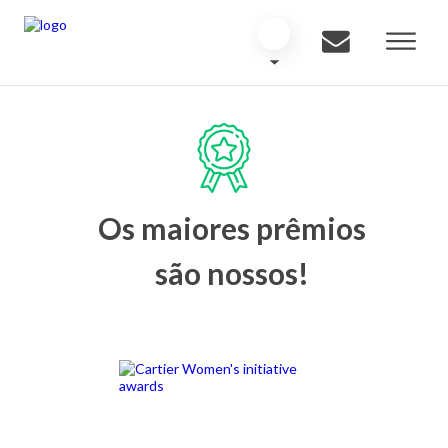
Os maiores prêmios
são nossos!