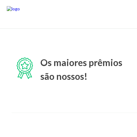
Os maiores prêmios
são nossos!