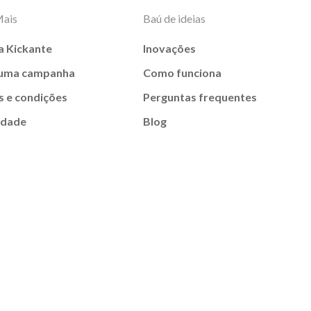
Mais
Baú de ideias
a Kickante
Inovações
 uma campanha
Como funciona
 e condições
Perguntas frequentes
idade
Blog