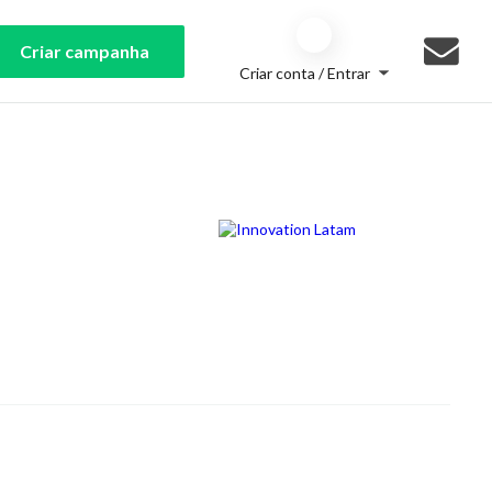
Criar campanha
Criar conta / Entrar