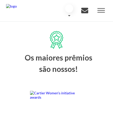
Os maiores prêmios
são nossos!