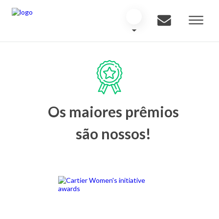
Os maiores prêmios
são nossos!