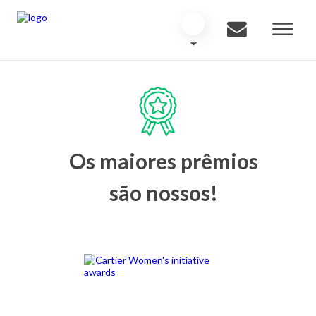
Os maiores prêmios
são nossos!