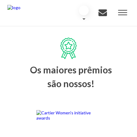
Os maiores prêmios
são nossos!