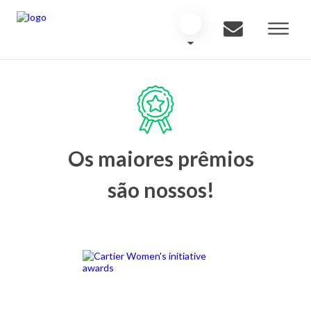
Os maiores prêmios
são nossos!