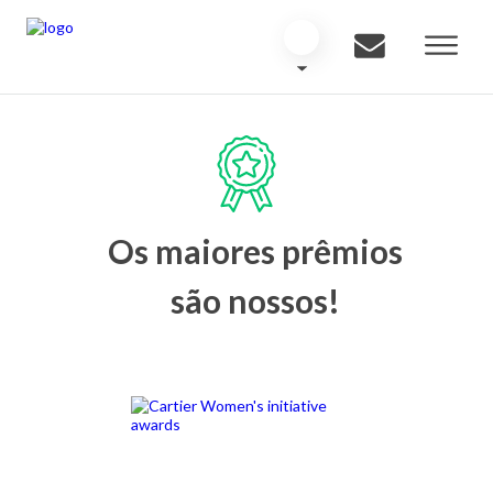
Os maiores prêmios
são nossos!