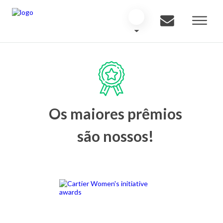
Os maiores prêmios
são nossos!