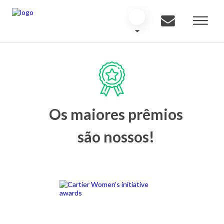
Os maiores prêmios
são nossos!