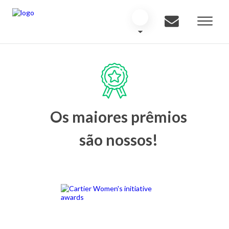
Os maiores prêmios
são nossos!