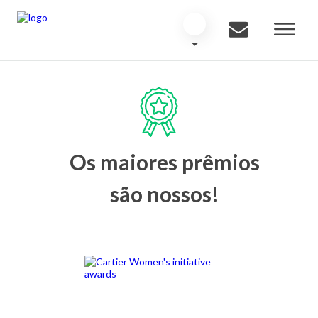
Os maiores prêmios
são nossos!