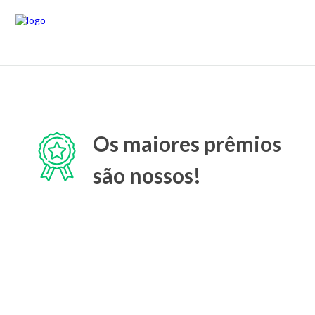
Os maiores prêmios
são nossos!