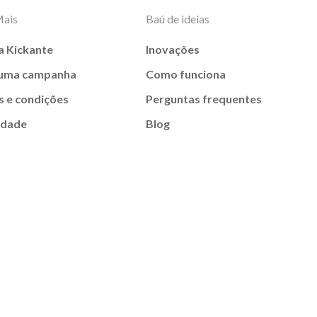
Mais
Baú de ideias
a Kickante
Inovações
 uma campanha
Como funciona
 e condições
Perguntas frequentes
idade
Blog