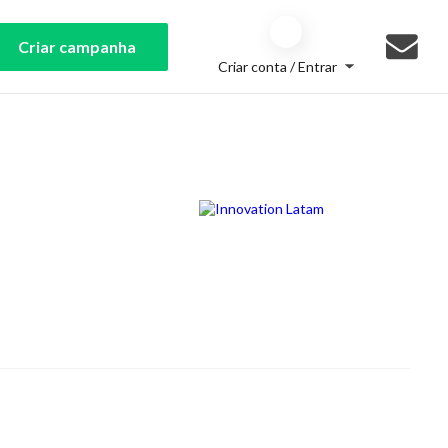
Criar campanha
Criar conta / Entrar