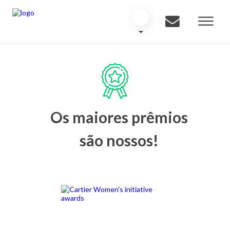
Os maiores prêmios
são nossos!