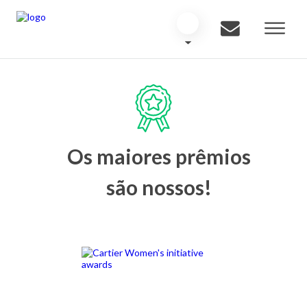
Os maiores prêmios
são nossos!