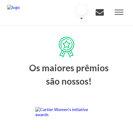
Os maiores prêmios
são nossos!